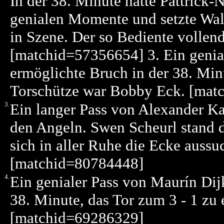
In der 38. Minute hatte Pattrick
genialen Momente und setzte Wal
in Szene. Der so Bediente vollend
[matchid=57356654] 3. Ein genial
ermöglichte Bruch in der 38. Minu
Torschütze war Bobby Eck. [mat
3.
Ein langer Pass von Alexander Ka
den Angeln. Swen Scheurl stand 
sich in aller Ruhe die Ecke aussuc
[matchid=80784448]
4.
Ein genialer Pass von Maurín Dijk
38. Minute, das Tor zum 3 - 1 zu
[matchid=69286329]