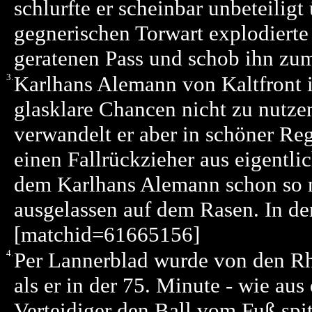
schlurfte er scheinbar unbeteilig
gegnerischen Torwart explodierte e
geratenen Pass und schob ihn zum
3.
Karlhans Alemann von Kaltfront is
glasklare Chancen nicht zu nutze
verwandelt er aber in schöner Re
einen Fallrückzieher aus eigentl
dem Karlhans Alemann schon so m
ausgelassen auf dem Rasen. In der
[matchid=61665156]
4.
Per Lannerblad wurde von den Rh
als er in der 75. Minute - wie a
Verteidiger den Ball vom Fuß spi