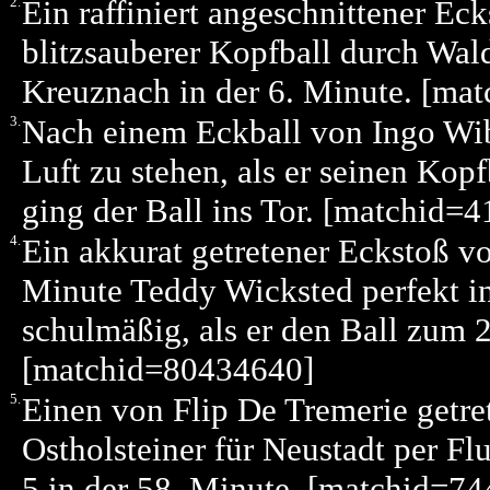
2.
Ein raffiniert angeschnittener Ec
blitzsauberer Kopfball durch Wal
Kreuznach in der 6. Minute. [ma
3.
Nach einem Eckball von Ingo Wibl
Luft zu stehen, als er seinen Kopf
ging der Ball ins Tor. [matchid=
4.
Ein akkurat getretener Eckstoß vo
Minute Teddy Wicksted perfekt i
schulmäßig, als er den Ball zum 2
[matchid=80434640]
5.
Einen von Flip De Tremerie getr
Ostholsteiner für Neustadt per Fl
5 in der 58. Minute. [matchid=7