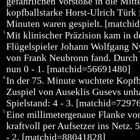
gefährlichen Vorstöße in die Mitt
kopfballstarke Horst-Ulrich Türk f
Minuten waren gespielt. [match
3.
Mit klinischer Präzision kam in 
Flügelspieler Johann Wolfgang N
von Frank Neubronn fand. Durch 
nun 0 - 1. [matchid=56691480]
4.
In der 75. Minute wuchtete Kopfb
Zuspiel von Auseklis Gusevs unhal
Spielstand: 4 - 3. [matchid=7297
5.
Eine millimetergenaue Flanke v
kraftvoll per Aufsetzer ins Netz.
- 2. [matchid=88041828]