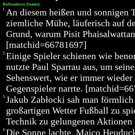
Ballzauberer (Sonne):
1.
An diesem heißen und sonnigen Ta
ziemliche Mühe, läuferisch auf de
Grund, warum Pisit Phaisalwattan
[matchid=66781697]
2.
Einige Spieler schienen wie be
nutzte Paul Sparrau aus, um sein
Sehenswert, wie er immer wieder 
Gegenspieler narrte. [matchid=6
3.
Jakub Zabłocki sah man förmlich 
großartigen Wetter Fußball zu spi
Technik zu gelungenen Aktionen 
4.
Die Sonne lachte, Maico Heuduck 