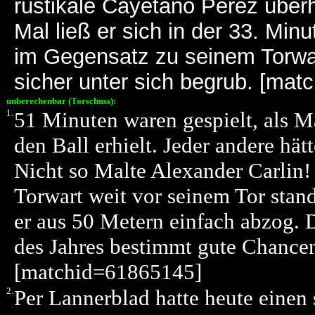
rustikale Cayetano Pérez über
Mal ließ er sich in der 33. Min
im Gegensatz zu seinem Torwa
sicher unter sich begrub. [ma
unberechenbar (Torschuss):
1.
51 Minuten waren gespielt, als Ma
den Ball erhielt. Jeder andere hät
Nicht so Malte Alexander Carlin! 
Torwart weit vor seinem Tor stand
er aus 50 Metern einfach abzog. D
des Jahres bestimmt gute Chancen
[matchid=61865145]
2.
Per Lannerblad hatte heute einen 