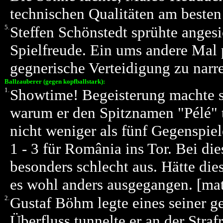
technischen Qualitäten am beste
5.
Steffen Schönstedt sprühte angesi
Spielfreude. Ein ums andere Mal p
gegnerische Verteidigung zu nar
Ballzauberer (gegen kopfballstark):
1.
Showtime! Begeisterung machte si
warum er den Spitznamen "Pélé" t
nicht weniger als fünf Gegenspie
1 - 3 für România ins Tor. Bei di
besonders schlecht aus. Hätte die
es wohl anders ausgegangen. [m
2.
Gustaf Böhm legte eines seiner ge
Überfluss tunnelte er an der Stra