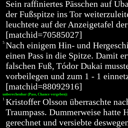
Sein raffiniertes Pässchen auf Ub
der Fußspitze ins Tor weiterzuleit
leuchtete auf der Anzeigetafel der
[matchid=70585027]
5.
Nach einigem Hin- und Hergeschi
einen Pass in die Spitze. Damit e
falschen Fuß, Tódor Dukai musst
vorbeilegen und zum 1 - 1 einnet
[matchid=88092916]
unberechenbar (Pass, Chance vergeben):
1.
Kristoffer Olsson überraschte na
Traumpass. Dummerweise hatte He
gerechnet und versiebte deswege