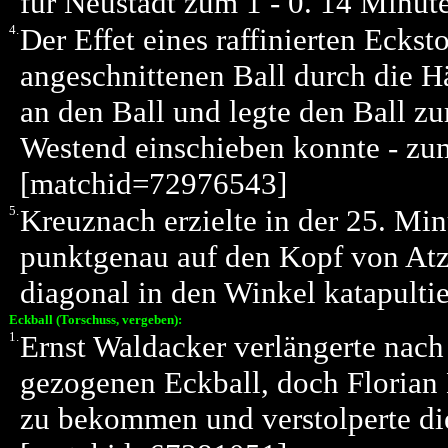
für Neustadt zum 1 - 0. 14 Minut
4.
Der Effet eines raffinierten Eckst
angeschnittenen Ball durch die H
an den Ball und legte den Ball z
Westend einschieben konnte - zum
[matchid=72976543]
5.
Kreuznach erzielte in der 25. Min
punktgenau auf den Kopf von Atze
diagonal in den Winkel katapulti
Eckball (Torschuss, vergeben):
1.
Ernst Waldacker verlängerte nach 
gezogenen Eckball, doch Florian 
zu bekommen und verstolperte di