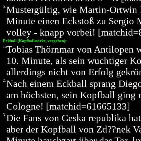
5.
Mustergültig, wie Martin-Ortwin
Minute einen Eckstoß zu Sergio 
volley - knapp vorbei! [matchid
Eckball (Kopfballstärke, vergeben):
1.
Tobias Thörnmar von Antilopen wa
10. Minute, als sein wuchtiger K
allerdings nicht von Erfolg gekr
2.
Nach einem Eckball sprang Diego
am höchsten, sein Kopfball ging n
Cologne! [matchid=61665133]
3.
Die Fans von Ceska republika hat
aber der Kopfball von Zd??nek Va
Minute hauchzart über das Tor. 