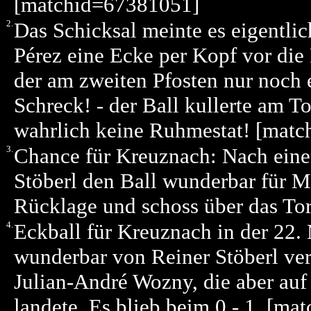
[matchid=67381051]
2.
Das Schicksal meinte es eigentli
Pérez eine Ecke per Kopf vor die
der am zweiten Pfosten nur noch 
Schreck! - der Ball kullerte am T
wahrlich keine Ruhmestat! [mat
3.
Chance für Kreuznach: Nach einem
Stöberl den Ball wunderbar für Ma
Rücklage und schoss über das To
4.
Eckball für Kreuznach in der 22
wunderbar von Reiner Stöberl ve
Julian-André Wozny, die aber au
landete. Es blieb beim 0 - 1. [m