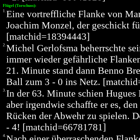
Flügel (Torschuss):
1.
Eine vortreffliche Flanke von Ma
Joachim Monzel, der geschickt fü
[matchid=18394443]
2.
Michel Gerlofsma beherrschte sei
immer wieder gefährliche Flanken
21. Minute stand dann Benno Bret
Ball zum 3 - 0 ins Netz. [match
3.
In der 63. Minute schien Hugues 
aber irgendwie schaffte er es, de
Rücken der Abwehr zu spielen. D
- 4! [matchid=66781781]
4.
Nach einer überraschenden Flan