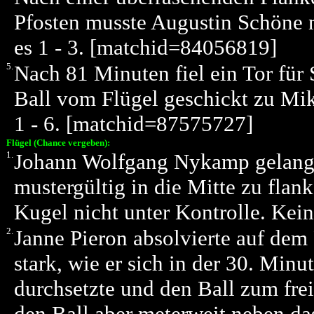
Pfosten musste Augustin Schöne n
es 1 - 3. [matchid=84056819]
5.
Nach 81 Minuten fiel ein Tor für
Ball vom Flügel geschickt zu Mik
1 - 6. [matchid=87575727]
Flügel (Chance vergeben):
1.
Johann Wolfgang Nykamp gelang 
mustergültig in die Mitte zu flan
Kugel nicht unter Kontrolle. Kei
2.
Janne Pieron absolvierte auf dem
stark, wie er sich in der 30. Min
durchsetzte und den Ball zum frei
den Ball aber meterweit neben d