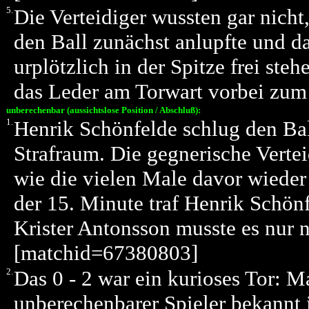
5.
Die Verteidiger wussten gar nicht
den Ball zunächst anlupfte und d
urplötzlich in der Spitze frei st
das Leder am Torwart vorbei zum
unberechenbar (aussichtslose Position / Abschluß):
1.
Henrik Schönfelde schlug den Bal
Strafraum. Die gegnerische Verte
wie die vielen Male davor wieder
der 15. Minute traf Henrik Schön
Krister Antonsson musste es nur 
[matchid=67380803]
2.
Das 0 - 2 war ein kurioses Tor: M
unberechenbarer Spieler bekannt i