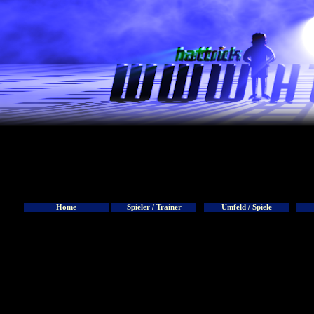
Home
Spieler / Trainer
Umfeld / Spiele